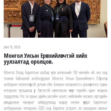
June 15, 2026
Монгол Улсын Ерөнхийлөгчтэй хийх
уулзалтад оролцов.
Монгол Улсад барилгын салбар үүсэж хөгжсөний 100 жилийн ой энэ онд
тохиож байгаатай холбогдуулан Монгол Улсын Ерөнхийлөгч У.Хүрэлсүх
салбарын төлөөллүүдтэй уулзаж ойн баярын мэндчилгээ дэвшүүлэхээс гадна
өнгөрсөн хугацаанд үр бүтээлтэй ажилласан хүмүүст төрийн одон медаль
гардууллаа. Улс эх орны эдийн засгийн өсөлт, нийгмийн хөгжил, иргэдийн
амьдралын чанарыг сайжруулахад өндөр нөлөө үзүүлдэг барилгын
салбарынхан өнгөрсөн 2025 онд барилга угсралт, их засварын ажлын