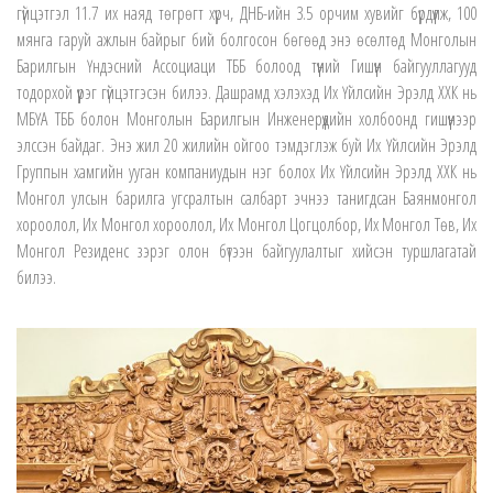
гүйцэтгэл 11.7 их наяд төгрөгт хүрч, ДНБ-ийн 3.5 орчим хувийг бүрдүүлж, 100
мянга гаруй ажлын байрыг бий болгосон бөгөөд энэ өсөлтөд Монголын
Барилгын Үндэсний Ассоциаци ТББ болоод түүний Гишүүн байгууллагууд
тодорхой үүрэг гүйцэтгэсэн билээ. Дашрамд хэлэхэд Их Үйлсийн Эрэлд ХХК нь
МБҮА ТББ болон Монголын Барилгын Инженерүүдийн холбоонд гишүүнээр
элссэн байдаг. Энэ жил 20 жилийн ойгоо тэмдэглэж буй Их Үйлсийн Эрэлд
Группын хамгийн ууган компаниудын нэг болох Их Үйлсийн Эрэлд ХХК нь
Монгол улсын барилга угсралтын салбарт эчнээ танигдсан Баянмонгол
хороолол, Их Монгол хороолол, Их Монгол Цогцолбор, Их Монгол Төв, Их
Монгол Резиденс зэрэг олон бүтээн байгуулалтыг хийсэн туршлагатай
билээ.