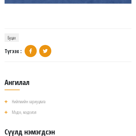
Буцах
Түгээх :
Ангилал
Нийгмийн хариуцлага
Мэдээ, мэдээлэл
Сүүлд нэмэгдсэн