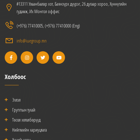
#13311 Улаанбаатар хот, Баянзүрх дүүрэг, 26 дугаар хороо, Хүннүгийн
гудамж, Их Монгол оффис
(+976) 77410005, (+976) 77410000 (Eng)
info@iuegroup.mn
Холбоос
Эхлэл
Группын тухай
Төсөл хөтөлбөрүүд
Нийгмийн хариуцлага
Хүний нөөц