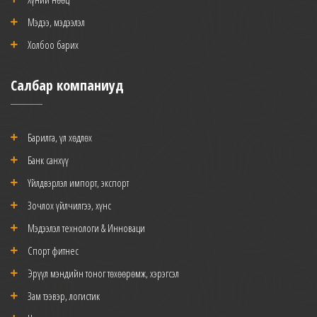
Мэдээ, мэдээлэл
Холбоо барих
Салбар компаниуд
Барилга, үл хөдлөх
Банк санхүү
Үйлдвэрлэл импорт, экспорт
Зочлох үйлчилгээ, хүнс
Мэдээлэл технологи & Инноваци
Спорт фитнес
Эрүүл мэндийн тоног төхөөрөмж, хэрэгсэл
Зам тээвэр, логистик